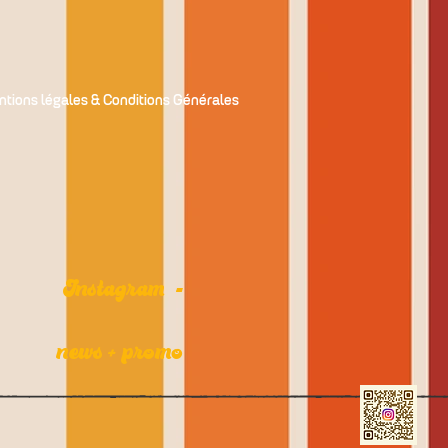
tions légales & Conditions Générales
Instagram =
news + promo