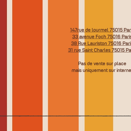
147rue de lourmel 75015 Par
33 avenue Foch 75016 Pari
38 Rue Lauriston 75016 Pari
31 rue Saint Charles 75015 Pa
Pas de vente sur place
mais uniquement sur interne