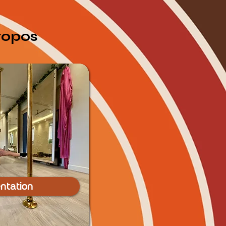
ropos
ntation