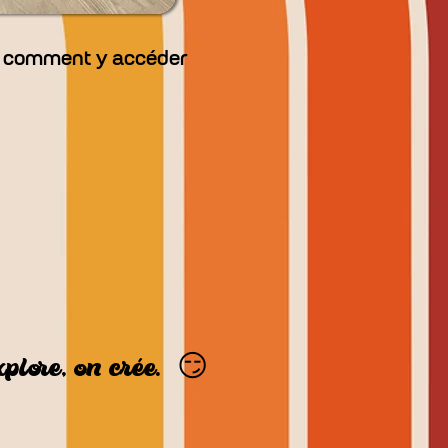
et comment y accéder
xplore, on crée.
😏