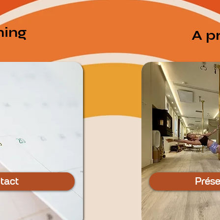
ning
A p
tact
Prése