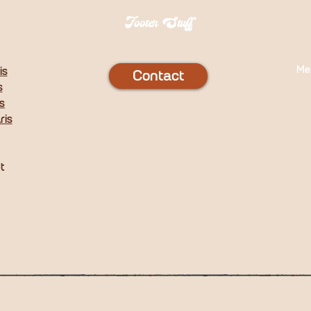
Footer Stuff
Men
is
Contact
s
s
ris
t