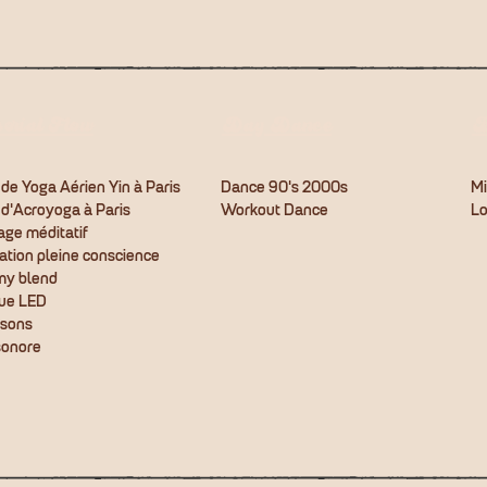
orial Flow
Day Dance
B
 de Yoga Aérien Yin à Paris
Dance 90's 2000s
Mi
 d'Acroyoga à Paris
Workout Dance
Lo
ge méditatif
ation pleine conscience
my blend
ue LED
asons
sonore