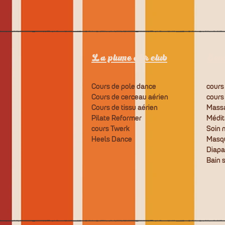
La plume Air club
Sens
Cours de pole dance
cours
Cours de cerceau aérien
cours
Cours de tissu aérien
Massa
Pilate Reformer
Médit
cours Twerk
Soin 
Heels Dance
Masq
Diap
Bain 