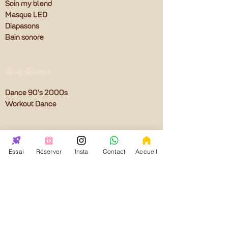
Soin my blend
Masque LED
Diapasons
Bain sonore
Day Dance
Dance 90's 2000s
Workout Dance
Bel Espace
Essai
Réserver
Insta
Contact
Accueil
Mise à dispo salle à Paris
Location salle à Paris 15, 16ème
Footer Stuff